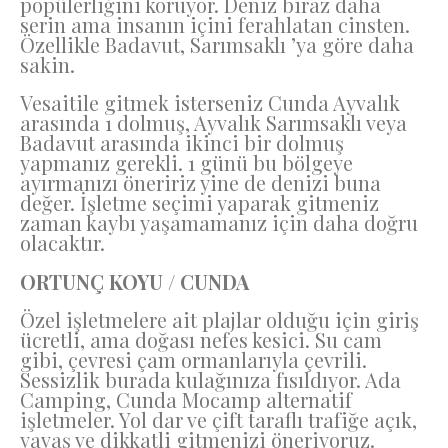
popülerliğini koruyor. Deniz biraz daha
serin ama insanın içini ferahlatan cinsten.
Özellikle Badavut, Sarımsaklı ’ya göre daha
sakin.
Vesaitile gitmek isterseniz Cunda Ayvalık
arasında 1 dolmuş, Ayvalık Sarımsaklı veya
Badavut arasında ikinci bir dolmuş
yapmanız gerekli. 1 günü bu bölgeye
ayırmanızı öneririz yine de denizi buna
değer. İşletme seçimi yaparak gitmeniz
zaman kaybı yaşamamanız için daha doğru
olacaktır.
ORTUNÇ KOYU / CUNDA
Özel işletmelere ait plajlar olduğu için giriş
ücretli, ama doğası nefes kesici. Su cam
gibi, çevresi çam ormanlarıyla çevrili.
Sessizlik burada kulağınıza fısıldıyor. Ada
Camping, Cunda Mocamp alternatif
işletmeler. Yol dar ve çift taraflı trafiğe açık,
yavaş ve dikkatli gitmenizi öneriyoruz.