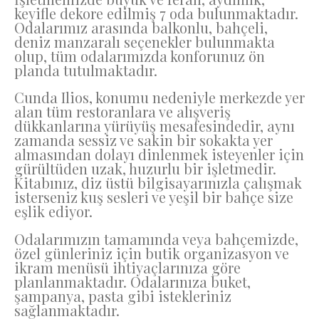
keyifle dekore edilmiş 7 oda bulunmaktadır.
Odalarımız arasında balkonlu, bahçeli,
deniz manzaralı seçenekler bulunmakta
olup, tüm odalarımızda konforunuz ön
planda tutulmaktadır.
Cunda Ilios, konumu nedeniyle merkezde yer
alan tüm restoranlara ve alışveriş
dükkanlarına yürüyüş mesafesindedir, aynı
zamanda sessiz ve sakin bir sokakta yer
almasından dolayı dinlenmek isteyenler için
gürültüden uzak, huzurlu bir işletmedir.
Kitabınız, diz üstü bilgisayarınızla çalışmak
isterseniz kuş sesleri ve yeşil bir bahçe size
eşlik ediyor.
Odalarımızın tamamında veya bahçemizde,
özel günleriniz için butik organizasyon ve
ikram menüsü ihtiyaçlarınıza göre
planlanmaktadır. Odalarınıza buket,
şampanya, pasta gibi istekleriniz
sağlanmaktadır.