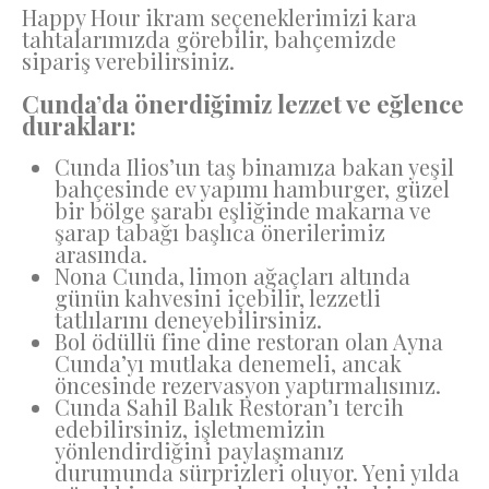
Happy Hour ikram seçeneklerimizi kara
tahtalarımızda görebilir, bahçemizde
sipariş verebilirsiniz.
Cunda’da önerdiğimiz lezzet ve eğlence
durakları:
Cunda Ilios’un taş binamıza bakan yeşil
bahçesinde ev yapımı hamburger, güzel
bir bölge şarabı eşliğinde makarna ve
şarap tabağı başlıca önerilerimiz
arasında.
Nona Cunda, limon ağaçları altında
günün kahvesini içebilir, lezzetli
tatlılarını deneyebilirsiniz.
Bol ödüllü fine dine restoran olan Ayna
Cunda’yı mutlaka denemeli, ancak
öncesinde rezervasyon yaptırmalısınız.
Cunda Sahil Balık Restoran’ı tercih
edebilirsiniz, işletmemizin
yönlendirdiğini paylaşmanız
durumunda sürprizleri oluyor. Yeni yılda