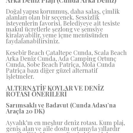
Doğal yapısı korunmuş, daha salaş, çimlik
alanları olan bir seçenek. Sessizlik
isteyenlerin favorisi. Belediyeye ait tesiste
makul ücretlerle şezlong ve şemsiye
kiralayabilir, yeme içme menüsünden
faydalanabilirsiniz.
Kesebir Beach Çataltepe Cunda, Scala Beach
Arka Deniz Cunda, Ada Camping Ortunç
Cunda, Sobe Beach Patriça, Mola Cunda
Patriça bazı diğer güzel alternatif
işletmeler.
ALTERNATİF KOYLAR VE DENİZ
ROTASI ÖNERİLERİ
Sarımsaklı ve Badavut (Cunda Adası’na
Araçla 20 DK)
Ayvalık’ın en meşhur deniz rotası. Kum plaj,
geniş alan ve aile dostu ortamıyla yıllardır