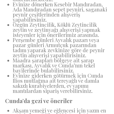
Evinize dönerken Kesebir Mandıradan,
Ada Mandıradan sepet peyniri, saganaki
peynir çeşitlerinden alışveriş
yapabilirsiniz.
Özgün Zeytincilik, Köklü Zeytincilik
zeytin ve zeytinyağı alışverişi yapmak
isteyenler için önerilerimiz arasında.
Perşembe günleri Ayvalık pazarı veya
pazar günleri Armutçuk pazarından
tadım yaparak zevkinize göre de peynir
zeytin alışverişi yapabilirisiniz.
Maadra şarapları bölgeye ait şarap
markası, Ayvalık ve Cunda’nın tekel
bayilerinde bulabilirsiniz.
Evinize giderken götürmek için Cunda
Ilios mutfağına ait tereyağlı ve damla
sakızlı kurabiyelerden, ev yapımı
mantılardan sipariş verebilirsiniz.
Cunda’da gezi ve öneriler
Akşam yemeği ve eğlencesi için yazın en