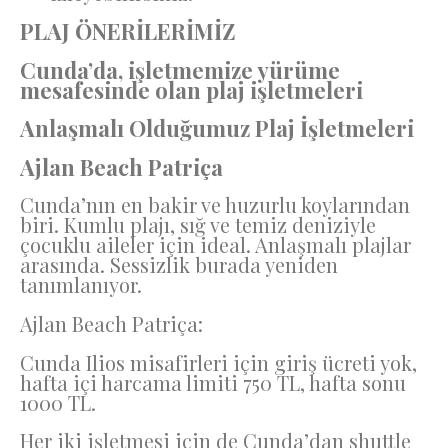
PLAJ ÖNERİLERİMİZ
Cunda’da, işletmemize yürüme
mesafesinde olan plaj işletmeleri
Anlaşmalı Olduğumuz Plaj İşletmeleri
Ajlan Beach Patriça
Cunda’nın en bakir ve huzurlu koylarından
biri. Kumlu plajı, sığ ve temiz deniziyle
çocuklu aileler için ideal. Anlaşmalı plajlar
arasında. Sessizlik burada yeniden
tanımlanıyor.
Ajlan Beach Patriça:
Cunda Ilios misafirleri için giriş ücreti yok,
hafta içi harcama limiti 750 TL, hafta sonu
1000 TL.
Her iki işletmesi için de Cunda’dan shuttle