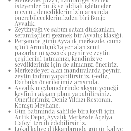
isteyenler butik ve iddialı işletmeler
mevcut, denediklerimizin arasında
önerebileceklerimizden biri Bonjo
Ayvalık.
Zeytinyağı ve sabun satan dükkanları,
seramikçileri gezmek bir Ayvalık klasiği.
Perşembe günü Ayvalık merkezde, cuma
günü Armutçuk’ta yer alan semt
pazarlarını gezerek peynir ve zeytin
çeşitlerini tatmanızı, kendiniz ve
sevdikleriniz için de almanızı öneririz.
Merkezde yer alan mandıralarda peynir,
zeytin tadımı yapabilirsiniz. Gediz,
Darbuka önerilerimiz arasında.
Ayvalık meyhanelerinde akşam yemeği
keyfini 1 akşam planı yapabilirsiniz.
Önerilerimiz, Deniz Yıldızı Restoran,
Komşu Meyhane.
Gün batımında sahilde bira keyfi için
Antik Depo, Ayvalık Merkezde Açelya
Cafeyi tercih edebilirsiniz.
Lokal kahve dükkanlarında günün kahve