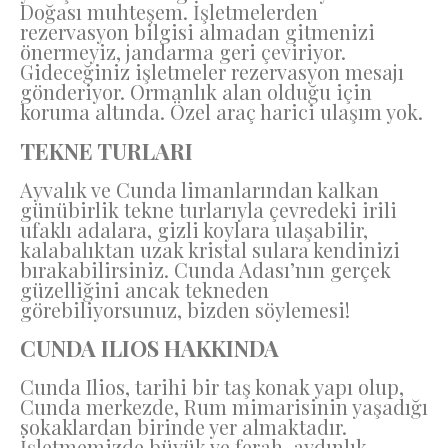
Doğası muhteşem. İşletmelerden
rezervasyon bilgisi almadan gitmenizi
önermeyiz, jandarma geri çeviriyor.
Gideceğiniz işletmeler rezervasyon mesajı
gönderiyor. Ormanlık alan olduğu için
koruma altında. Özel araç harici ulaşım yok.
TEKNE TURLARI
Ayvalık ve Cunda limanlarından kalkan
günübirlik tekne turlarıyla çevredeki irili
ufaklı adalara, gizli koylara ulaşabilir,
kalabalıktan uzak kristal sulara kendinizi
bırakabilirsiniz. Cunda Adası’nın gerçek
güzelliğini ancak tekneden
görebiliyorsunuz, bizden söylemesi!
CUNDA ILIOS HAKKINDA
Cunda Ilios, tarihi bir taş konak yapı olup,
Cunda merkezde, Rum mimarisinin yaşadığı
sokaklardan birinde yer almaktadır.
İşletmemizde büyük ve ferah, aydınlık,