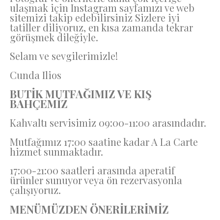
ulaşmak için Instagram sayfamızı ve web
sitemizi takip edebilirsiniz Sizlere iyi
tatiller diliyoruz, en kısa zamanda tekrar
görüşmek dileğiyle.
Selam ve sevgilerimizle!
Cunda Ilios
BUTİK MUTFAĞIMIZ VE KIŞ
BAHÇEMİZ
Kahvaltı servisimiz 09:00-11:00 arasındadır.
Mutfağımız 17:00 saatine kadar A La Carte
hizmet sunmaktadır.
17:00-21:00 saatleri arasında aperatif
ürünler sunuyor veya ön rezervasyonla
çalışıyoruz.
MENÜMÜZDEN ÖNERİLERİMİZ