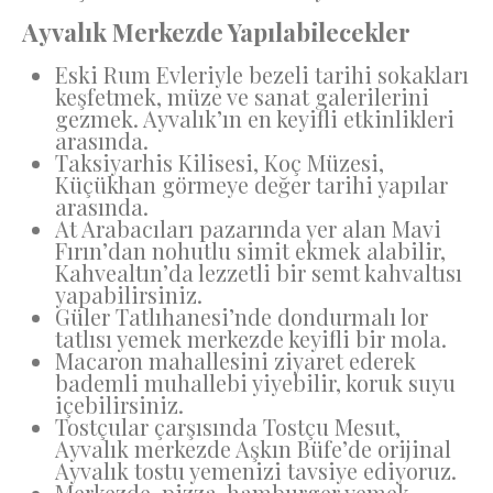
Ayvalık Merkezde Yapılabilecekler
Eski Rum Evleriyle bezeli tarihi sokakları
keşfetmek, müze ve sanat galerilerini
gezmek. Ayvalık’ın en keyifli etkinlikleri
arasında.
Taksiyarhis Kilisesi, Koç Müzesi,
Küçükhan görmeye değer tarihi yapılar
arasında.
At Arabacıları pazarında yer alan Mavi
Fırın’dan nohutlu simit ekmek alabilir,
Kahvealtın’da lezzetli bir semt kahvaltısı
yapabilirsiniz.
Güler Tatlıhanesi’nde dondurmalı lor
tatlısı yemek merkezde keyifli bir mola.
Macaron mahallesini ziyaret ederek
bademli muhallebi yiyebilir, koruk suyu
içebilirsiniz.
Tostçular çarşısında Tostçu Mesut,
Ayvalık merkezde Aşkın Büfe’de orijinal
Ayvalık tostu yemenizi tavsiye ediyoruz.
Merkezde, pizza, hamburger yemek