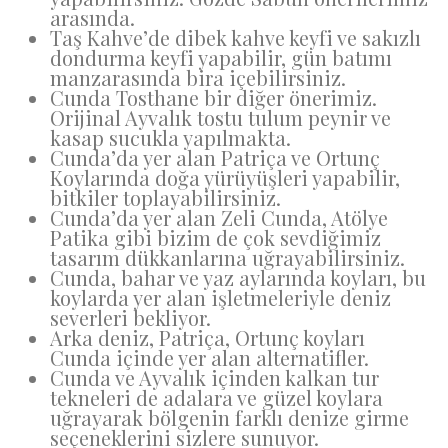
arasında.
Taş Kahve’de dibek kahve keyfi ve sakızlı
dondurma keyfi yapabilir, gün batımı
manzarasında bira içebilirsiniz.
Cunda Tosthane bir diğer önerimiz.
Orijinal Ayvalık tostu tulum peynir ve
kasap sucukla yapılmakta.
Cunda’da yer alan Patriça ve Ortunç
Koylarında doğa yürüyüşleri yapabilir,
bitkiler toplayabilirsiniz.
Cunda’da yer alan Zeli Cunda, Atölye
Patika gibi bizim de çok sevdiğimiz
tasarım dükkanlarına uğrayabilirsiniz.
Cunda, bahar ve yaz aylarında koyları, bu
koylarda yer alan işletmeleriyle deniz
severleri bekliyor.
Arka deniz, Patriça, Ortunç koyları
Cunda içinde yer alan alternatifler.
Cunda ve Ayvalık içinden kalkan tur
tekneleri de adalara ve güzel koylara
uğrayarak bölgenin farklı denize girme
seçeneklerini sizlere sunuyor.