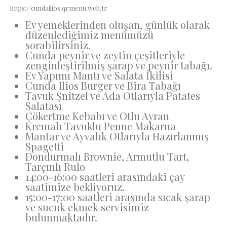
https://cundailios.qrmenu.web.tr
Ev yemeklerinden oluşan, günlük olarak
düzenlediğimiz menümüzü
sorabilirsiniz.
Cunda peynir ve zeytin çeşitleriyle
zenginleştirilmiş şarap ve peynir tabağı.
Ev Yapımı Mantı ve Salata İkilisi
Cunda Ilios Burger ve Bira Tabağı
Tavuk Şnitzel ve Ada Otlarıyla Patates
Salatası
Çökertme Kebabı ve Otlu Ayran
Kremalı Tavuklu Penne Makarna
Mantar ve Ayvalık Otlarıyla Hazırlanmış
Spagetti
Dondurmalı Brownie, Armutlu Tart,
Tarçınlı Rulo
14:00-16:00 saatleri arasındaki çay
saatimize bekliyoruz.
15:00-17:00 saatleri arasında sıcak şarap
ve sucuk ekmek servisimiz
bulunmaktadır.