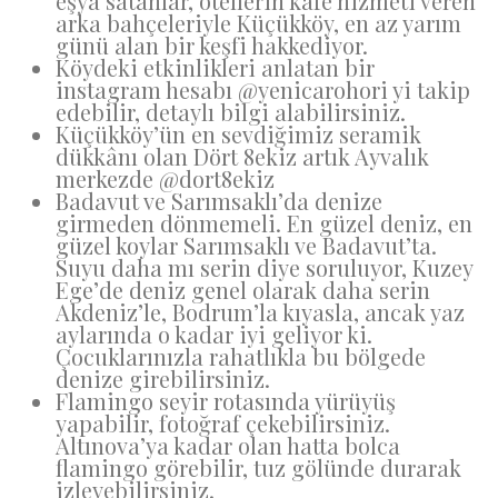
eşya satanlar, otellerin kafe hizmeti veren
arka bahçeleriyle Küçükköy, en az yarım
günü alan bir keşfi hakkediyor.
Köydeki etkinlikleri anlatan bir
instagram hesabı @yenicarohori yi takip
edebilir, detaylı bilgi alabilirsiniz.
Küçükköy’ün en sevdiğimiz seramik
dükkânı olan Dört 8ekiz artık Ayvalık
merkezde @dort8ekiz
Badavut ve Sarımsaklı’da denize
girmeden dönmemeli. En güzel deniz, en
güzel koylar Sarımsaklı ve Badavut’ta.
Suyu daha mı serin diye soruluyor, Kuzey
Ege’de deniz genel olarak daha serin
Akdeniz’le, Bodrum’la kıyasla, ancak yaz
aylarında o kadar iyi geliyor ki.
Çocuklarınızla rahatlıkla bu bölgede
denize girebilirsiniz.
Flamingo seyir rotasında yürüyüş
yapabilir, fotoğraf çekebilirsiniz.
Altınova’ya kadar olan hatta bolca
flamingo görebilir, tuz gölünde durarak
izleyebilirsiniz.