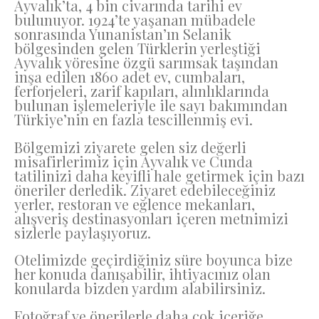
Ayvalık’ta, 4 bin civarında tarihi ev
bulunuyor. 1924’te yaşanan mübadele
sonrasında Yunanistan’ın Selanik
bölgesinden gelen Türklerin yerleştiği
Ayvalık yöresine özgü sarımsak taşından
inşa edilen 1860 adet ev, cumbaları,
ferforjeleri, zarif kapıları, alınlıklarında
bulunan işlemeleriyle ile sayı bakımından
Türkiye’nin en fazla tescillenmiş evi.
Bölgemizi ziyarete gelen siz değerli
misafirlerimiz için Ayvalık ve Cunda
tatilinizi daha keyifli hale getirmek için bazı
öneriler derledik. Ziyaret edebileceğiniz
yerler, restoran ve eğlence mekanları,
alışveriş destinasyonları içeren metnimizi
sizlerle paylaşıyoruz.
Otelimizde geçirdiğiniz süre boyunca bize
her konuda danışabilir, ihtiyacınız olan
konularda bizden yardım alabilirsiniz.
Fotoğraf ve önerilerle daha çok içeriğe