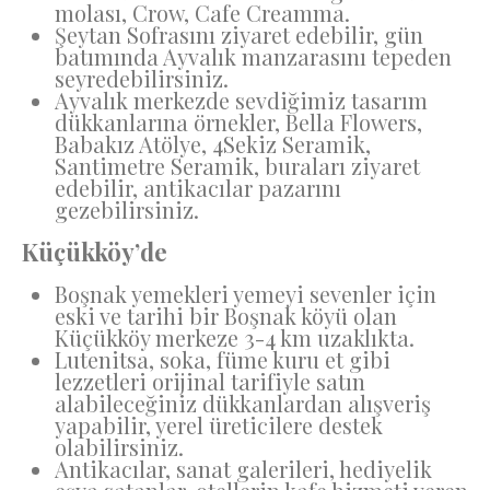
molası, Crow, Cafe Creamma.
Şeytan Sofrasını ziyaret edebilir, gün
batımında Ayvalık manzarasını tepeden
seyredebilirsiniz.
Ayvalık merkezde sevdiğimiz tasarım
dükkanlarına örnekler, Bella Flowers,
Babakız Atölye, 4Sekiz Seramik,
Santimetre Seramik, buraları ziyaret
edebilir, antikacılar pazarını
gezebilirsiniz.
Küçükköy’de
Boşnak yemekleri yemeyi sevenler için
eski ve tarihi bir Boşnak köyü olan
Küçükköy merkeze 3-4 km uzaklıkta.
Lutenitsa, soka, füme kuru et gibi
lezzetleri orijinal tarifiyle satın
alabileceğiniz dükkanlardan alışveriş
yapabilir, yerel üreticilere destek
olabilirsiniz.
Antikacılar, sanat galerileri, hediyelik