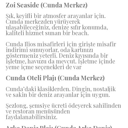
Zoi Seaside (Cunda Merkez)
Şık, keyifli bir atmosfer arayanlar için.
Cunda merkezden yürüyerek
ulaşabileceğiniz, denize sıfır konumda,
kaliteli hizmet sunan bir beach.
Cunda Ilios misafirleri için girişte misafir
indirimi sunuyorlar, oda kartınızı
göstermeniz yeterli. Deniz kıyısında bir
işletme, havuzu da mevcut. İşletme içinde
yeme içme seçenekleri de var
Cunda Oteli Plajı (Cunda Merkez)
Cunda’daki klasiklerden. Dingin, nostaljik
ve sakin bir deniz arayanlar için uygun.
Şezlong, şemsiye ücreti ödeyerek sahilinden
ve restoran menüsünden
faydalanabilirsiniz.
Arka Deniz Plajı (Cunda Arka Deniz)