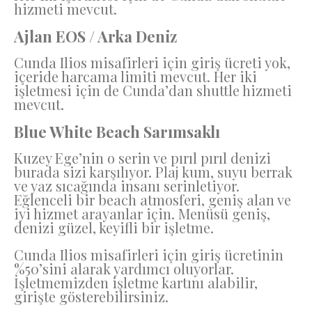
hizmeti mevcut.
Ajlan EOS / Arka Deniz
Cunda Ilios misafirleri için giriş ücreti yok,
içeride harcama limiti mevcut. Her iki
işletmesi için de Cunda’dan shuttle hizmeti
mevcut.
Blue White Beach Sarımsaklı
Kuzey Ege’nin o serin ve pırıl pırıl denizi
burada sizi karşılıyor. Plaj kum, suyu berrak
ve yaz sıcağında insanı serinletiyor.
Eğlenceli bir beach atmosferi, geniş alan ve
iyi hizmet arayanlar için. Menüsü geniş,
denizi güzel, keyifli bir işletme.
Cunda Ilios misafirleri için giriş ücretinin
%50’sini alarak yardımcı oluyorlar.
İşletmemizden işletme kartını alabilir,
girişte gösterebilirsiniz.