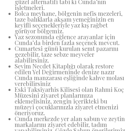
güzel alternatifi tabi ki Cunda’nın
işletmeleri.
Bolca meyhane, bölgenin nefis mezeleri,
taze balıklarla akşam yemeğinizin en
keyifli seçenekleriyle yaz kış rağbet
görüyor bölgemiz.
Yaz sezonunda eğlence arayanlar için
Cunda’da birden fazla seçenek mevcut.
Cumartesi günü kurulan semt pazarını
gezebilir, taze sebze meyveler
alabilirsiniz.
Sevim Necdet Kitaplığı olarak restore
edilen Yel Değirmeninde denize nazır
Cunda manzarası eşliğinde kahve molası
verebilirsiniz
Eski Taksiyarhis Kilisesi olan Rahmi Koç
Müzesini ziyaret planlarınıza
eklemelisiniz, zengin içerikteki bu
müzeyi çocuklarınızla ziyaret etmenizi
öneriyoruz.
Cunda merkezde yer alan sabun ve zeytin
markalarını ziyaret edebilir, tadım
yapabilirsiniz. Gözde Sabun önerilerimiz