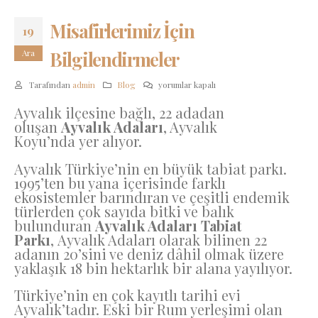
Misafirlerimiz İçin
19
Ara
Bilgilendirmeler
Misafirlerimiz
Tarafından
admin
Blog
yorumlar kapalı
İçin
Ayvalık ilçesine bağlı, 22 adadan
Bilgilendirmeler
oluşan
Ayvalık Adaları
, Ayvalık
için
Koyu’nda yer alıyor.
Ayvalık Türkiye’nin en büyük tabiat parkı.
1995’ten bu yana içerisinde farklı
ekosistemler barındıran ve çeşitli endemik
türlerden çok sayıda bitki ve balık
bulunduran
Ayvalık Adaları Tabiat
Parkı
, Ayvalık Adaları olarak bilinen 22
adanın 20’sini ve deniz dâhil olmak üzere
yaklaşık 18 bin hektarlık bir alana yayılıyor.
Türkiye’nin en çok kayıtlı tarihi evi
Ayvalık’tadır. Eski bir Rum yerleşimi olan