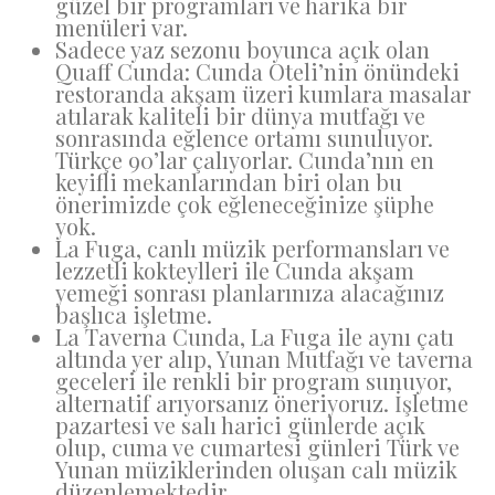
güzel bir programları ve harika bir
menüleri var.
Sadece yaz sezonu boyunca açık olan
Quaff Cunda: Cunda Oteli’nin önündeki
restoranda akşam üzeri kumlara masalar
atılarak kaliteli bir dünya mutfağı ve
sonrasında eğlence ortamı sunuluyor.
Türkçe 90’lar çalıyorlar. Cunda’nın en
keyifli mekanlarından biri olan bu
önerimizde çok eğleneceğinize şüphe
yok.
La Fuga, canlı müzik performansları ve
lezzetli kokteylleri ile Cunda akşam
yemeği sonrası planlarınıza alacağınız
başlıca işletme.
La Taverna Cunda, La Fuga ile aynı çatı
altında yer alıp, Yunan Mutfağı ve taverna
geceleri ile renkli bir program sunuyor,
alternatif arıyorsanız öneriyoruz. İşletme
pazartesi ve salı harici günlerde açık
olup, cuma ve cumartesi günleri Türk ve
Yunan müziklerinden oluşan calı müzik
düzenlemektedir.