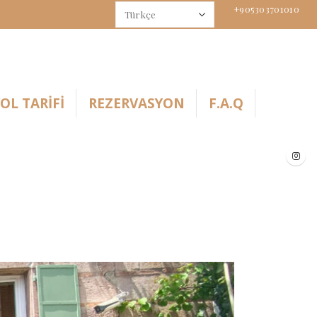
+905303701010
OL TARIFI
REZERVASYON
F.A.Q