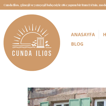
Cunda Ilios, güneşli ve yemyeşil bahçesiyle 1861 yapımı bir Rum Evi'nin, mode
ANASAYFA
H
BLOG