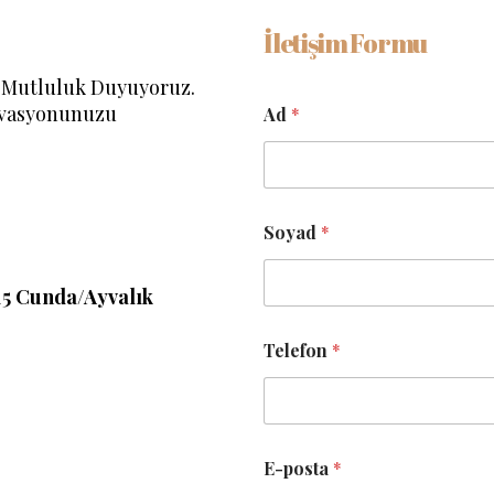
İletişim Formu
n Mutluluk Duyuyoruz.
rvasyonunuzu
Ad
*
Soyad
*
15 Cunda/Ayvalık
Telefon
*
E-posta
*