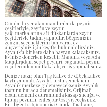
Cunda’da yer alan mandıralarda peynir
çeşitleriyle, zeytin ve zeytin
yağı markalarına ait dükkanlarda zeytin
çeşitleriyle tadım yapabilir, bölgemizin
zengin seçeneklerini tanıyarak ev
alışverişiniz için keşifte bulunabilirsiniz.
Ayvalık’a bir kere daha hayran kalacaksınız.
Evinize dönerken Kesebir Mandıra veya Ada
Mandıradan, sepet peyniri, saganaki peynir
çeşitlerinden mutlaka alışveriş yapmalısınız.
Denize nazır olan Taş Kahve’de dibek kahve
keyfi yapmalı, Ayvalık tostu yemek için
Ayvalık merkeze gidemeyecekseniz Ayvalık
tostunu burada denemelisiniz. Orijinali
olsun demeniz durumunda kasap sucuğu ve
tulum peynirli, enfes bir tost yiyeceksiniz.
Bir diğer tostçu önerisi Cunda Tosthane,