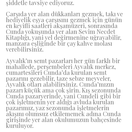
şiddetle tavsiye ediyoruz.
Çarşıda yer alan dükkanları gezmek, takı ve
hediyelik eşya çarşısını gezmek için günün
en keyifli saatleri akşamüzeri, sonrasında
Cunda yokuşunda yer alan Sevim Necdet
Kitaplığı, yani yel değirmenine uğrayabilir,
manzara eşliğinde bir çay kahve molası
verebilirsiniz.
Ayvalık’ın semt pazarları her gün farklı bir
mahallede, perşembeleri Ayvalık merkez,
cumartesileri Cunda’da kurulan semt
pazarını gezebilir, taze sebze meyveler,
Ayvalık otları alabilirsiniz. Cunda’mızın
pazarı küçük ama çok şirin. Kış sezonunda
Cunda pazaryerinde, yani Cundeli gibi bir
çok işletmenin yer aldığı avluda kurulan
pazarımız, yaz sezonunda işletmelerin
akışını olumsuz etkilememek adına Cunda
girişinde yer alan okulumuzun bahçesinde
kuruluyor.