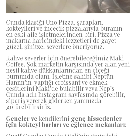
Cunda klasiği Uno Pizza, şarapları,
kokteylleri ve incecik pizzalarıyla buranın
en eski aile işletmelerinden biri. Pizza ve
makarna haricindeki lezzetleri de gayet
güzel, şinitzel severlere öneriyoruz.
Kahve severler için önerebileceğimiz Maki
Coffee, Şok marketin karşısında yer alan yeni
nesil kahve dükkanlarından en çiçeği
burnunda olanı. İşletme sahibi Neptün
Hanım’ın yaptığı croissant ve ekmek
çeşitlerini Maki’de bulabilir veya Nep’s
Cunda adlı Instagram sayfasında görebilir,
sipariş vererek giderken yanınızda
götürebilirsiniz.
Gençler ve
kendilerini
genç hissedenler
için kokteyl barları ve eğlence mekanları:
Quaff Cunda: Cunda Oteli’nin önündeki